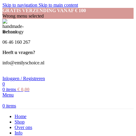
Skip to navigation
Skip to main content
GRATIS VERZENDING VANAF € 100
Wrong menu selected
Bel ons
06 46 160 267
Heeft u vragen?
info@emilyschoice.nl
Inloggen / Registreren
0
0
items
€
0,00
Menu
0
items
Home
Shop
Over ons
Info